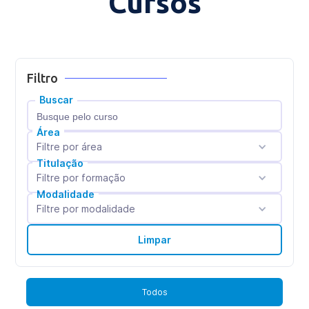
Cursos
Filtro
Buscar
Área
Filtre por área
Titulação
Filtre por formação
Modalidade
Filtre por modalidade
Limpar
Todos