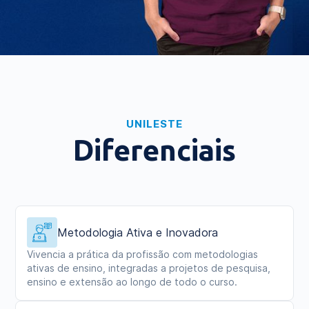
UNILESTE
Diferenciais
Metodologia Ativa e Inovadora
Vivencia a prática da profissão com metodologias
ativas de ensino, integradas a projetos de pesquisa,
ensino e extensão ao longo de todo o curso.