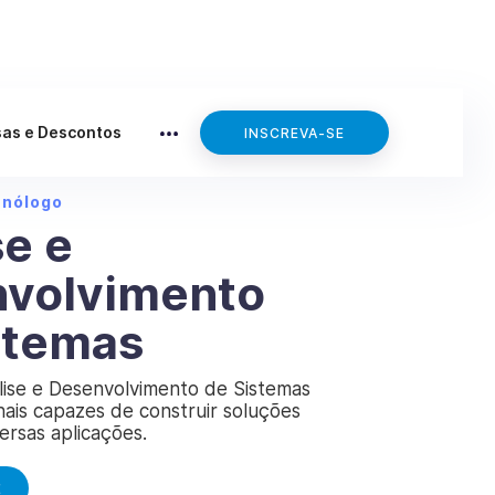
sas e Descontos
INSCREVA-SE
cnólogo
se e
volvimento
stemas
lise e Desenvolvimento de Sistemas
nais capazes de construir soluções
versas aplicações.
E