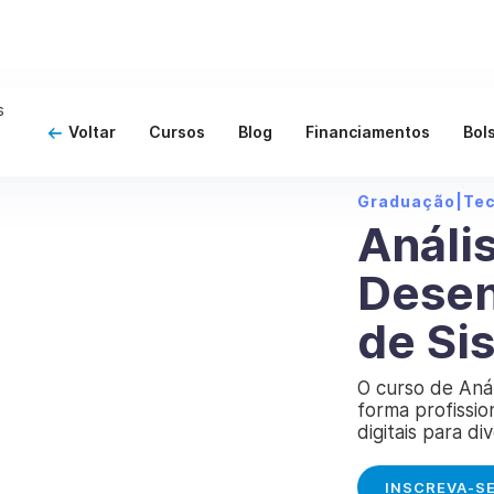
Voltar
Cursos
Blog
Financiamentos
Bol
Graduação
|
Te
Análi
Desen
de Si
O curso de Aná
forma profissio
digitais para di
INSCREVA-S