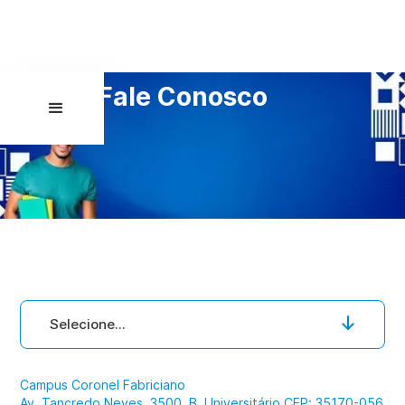
Fale Conosco
Selecione...
Campus Coronel Fabriciano
Av. Tancredo Neves, 3500, B. Universitário CEP: 35170-056