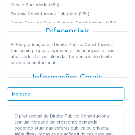
Ética e Sociedade (36h)
Sistema Constitucional Tributário (36h)
Teoria Geral do Direito Eleitoral Constitucional (36h)
Diferenciais
Direito Administrativo Constitucional (36h)
Consultoria e Empreendedorismo (36h)
A Pós-graduação em Direito Público Constitucional
Remédios Constitucionais na Prática (36h)
tem como proposta apresentar os principais e mais
atualizados temas, além das tendências do direito
público constitucional.
Carga horária total:
360h
Informações Gerais
Tipo de curso:
Especialização
Duração:
09 meses
Mercado
Formato das aulas:
Aulas online
O profissional de Direito Público Constitucional
tem um mercado em crescente demanda,
podendo atuar nas esferas pública ou privada.
Além disso, todas as atuações jurídicas baseiam-