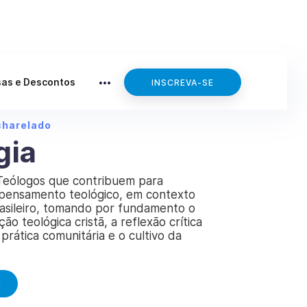
sas e Descontos
INSCREVA-SE
charelado
gia
Teólogos que contribuem para
pensamento teológico, em contexto
rasileiro, tomando por fundamento o
ção teológica cristã, a reflexão crítica
 prática comunitária e o cultivo da
E