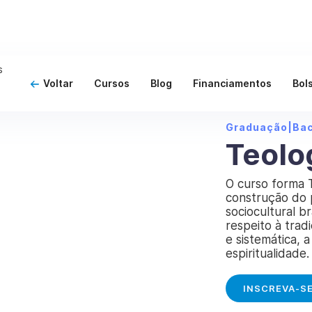
Voltar
Cursos
Blog
Financiamentos
Bol
Graduação
|
Ba
Teolo
O curso forma 
construção do 
sociocultural b
respeito à tradi
e sistemática, a
espiritualidade.
INSCREVA-S