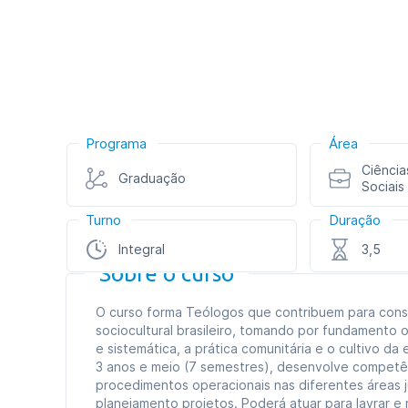
Programa
Área
Ciência
Graduação
Sociais
Turno
Duração
Integral
3,5
Sobre o curso
O curso forma Teólogos que contribuem para con
sociocultural brasileiro, tomando por fundamento o 
e sistemática, a prática comunitária e o cultivo d
3 anos e meio (7 semestres), desenvolve competên
procedimentos operacionais nas diferentes áreas ju
planejamento projetos. Poderá atuar para lavrar e