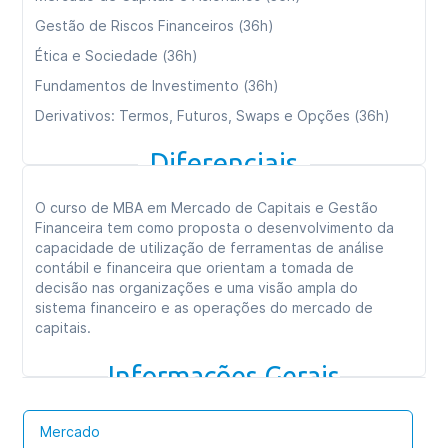
Gestão de Riscos Financeiros (36h)
Ética e Sociedade (36h)
Fundamentos de Investimento (36h)
Derivativos: Termos, Futuros, Swaps e Opções (36h)
Avaliação de Investimentos em Títulos de Renda Fixa e
Diferenciais
Gestão de Fundos de Investimento (36h)
Consultoria e Empreendedorismo (36h)
O curso de MBA em Mercado de Capitais e Gestão
Gestão Financeira Avançada (36h)
Financeira tem como proposta o desenvolvimento da
capacidade de utilização de ferramentas de análise
contábil e financeira que orientam a tomada de
Carga horária total:
360h
decisão nas organizações e uma visão ampla do
sistema financeiro e as operações do mercado de
Tipo de curso:
Especialização
capitais.
Duração:
09 meses
Informações Gerais
Formato das aulas:
Aulas online
Mercado