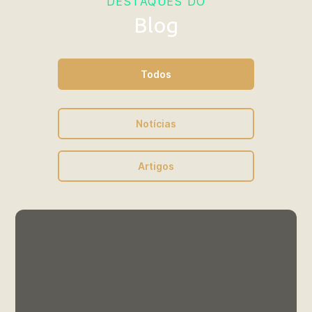
DESTAQUES DO
Regulamento Campanha Stricto
Blog
Sensu 2026.2
Todos
Portaria de Benefícios - UCB
Nº044
Notícias
Artigos