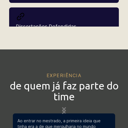
Dissertações Defendidas
Interprogramas
EXPERIÊNCIA
de quem já faz parte do
Projetos de Pesquisa
time
Processos Seletivos Atuais
Ao entrar no mestrado, a primeira ideia que
Deci
tinha era a de que mergulharia no mundo
Exig