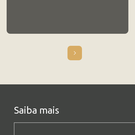
Projeto da UCB leva internet a crianças
de escola rural do DF
19.7.23
NOTÍCIA
Saiba mais