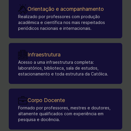
estimular a produção técnica aliada à produção
Orientação e acompanhamento
intelectual em diversos segmentos ligados tanto
à comunicação e às artes (publicidade, rádio e
Realizado por professores com produção
acadêmica e científica nos mais respeitados
TV, audiovisual, fotografia, design, editoração,
periódicos nacionais e internacionais.
música, moda, poesia) quanto ao
empreendedorismo, à governança e à gestão
nos setores público, privado e no terceiro setor.
Reconhecimento
Infraestrutura
Acesso a uma infraestrutura completa:
O Mestrado Profissional Inovação em
laboratórios, biblioteca, sala de estudos,
Comunicação e Economia Criativa da UCB é
estacionamento e toda estrutura da Católica.
reconhecido com conceito 5 pela Coordenação
de Aperfeiçoamento de Pessoal de Nível
Superior (CAPES), o que qualifica o curso com
reconhecimento acadêmico. Tendo o mesmo
Corpo Docente
nível de outros mestrados estatais do centro-
Formado por professores, mestres e doutores,
oeste. E também é dos mestrados profissionais
altamente qualificados com experiência em
melhor qualificados no DF.
pesquisa e docência.
No mercado, já realizamos pesquisas com aluno