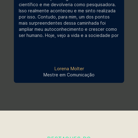
científico e me devolveria como pesquisadora.
cami
Isso realmente aconteceu e me sinto realizada
voc
Processos Seletivos Anteriores
por isso. Contudo, para mim, um dos pontos
limi
mais surpreendentes dessa caminhada foi
e, c
ampliar meu autoconhecimento e crescer como
algu
ser humano. Hoje, vejo a vida e a sociedade por
mel
outros horizontes.
Documentos Diversos
Mes
Mestra em Inovação, Comunicação e Economia
Cria
Criativa da UCB.
Lorena Molter
Grades Horárias Anteriores
Mestre em Comunicação
Bem-vindo ao Stricto Sensu - E-
book