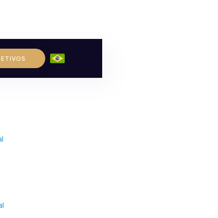
LETIVOS
l
al