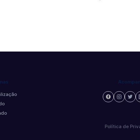
mas
Acompan
lização
do
ado
Política de Pri