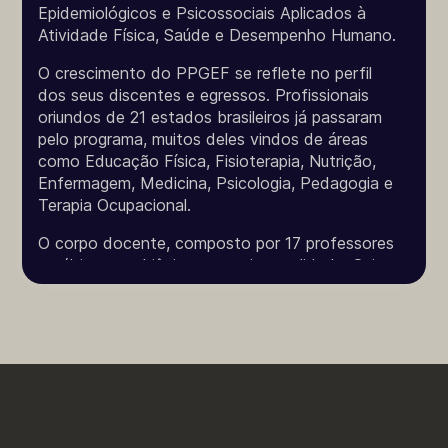
Epidemiológicos e Psicossociais Aplicados à
Atividade Física, Saúde e Desempenho Humano.
O crescimento do PPGEF se reflete no perfil
dos seus discentes e egressos. Profissionais
oriundos de 21 estados brasileiros já passaram
pelo programa, muitos deles vindos de áreas
como Educação Física, Fisioterapia, Nutrição,
Enfermagem, Medicina, Psicologia, Pedagogia e
Terapia Ocupacional.
O corpo docente, composto por 17 professores
no último quadriênio, tem muita qualidade. Seis
são bolsistas de produtividade em pesquisa
(PQ) e todos estão envolvidos em projetos
científicos e ações de extensão. Mesmo os
docentes recém-ingressos têm demonstrado
engajamento e dedicação, orientando alunos,
elaborando projetos sociais e contribuindo com
a formação de novos pesquisadores.