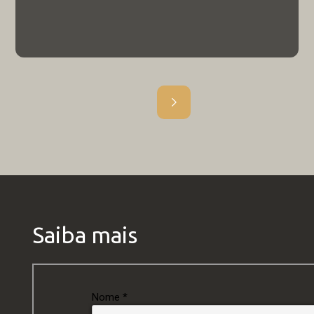
Projeto da UCB leva internet a crianças
de escola rural do DF
19.7.23
NOTÍCIA
Saiba mais