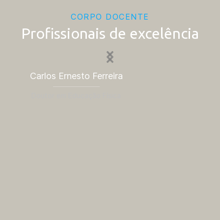
CORPO DOCENTE
Profissionais de excelência
Carlos Ernesto Ferreira
Is
Doutor em Educação Física
Dou