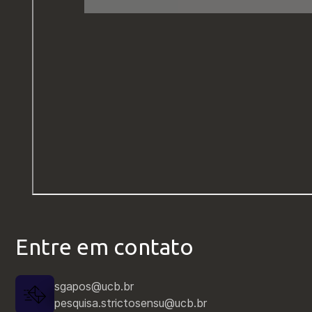
Entre em contato
sgapos@ucb.br
pesquisa.strictosensu@ucb.br