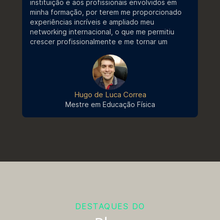
instituição e aos profissionais envolvidos em
Bem-vindo ao Stricto Sensu - E-
minha formação, por terem me proporcionado
book
experiências incríveis e ampliado meu
networking internacional, o que me permitiu
crescer profissionalmente e me tornar um
profissional mais completo e qualificado.
Regulamento Campanha Stricto
Sensu 2026.2
Hugo de Luca Correa
Mestre em Educação Física
Portaria de Benefícios - UCB
Nº044
DESTAQUES DO