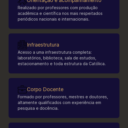
Orientação e acompanhamento
ciência, a educação e o bem-estar da
Realizado por professores com produção
sociedade.
acadêmica e científica nos mais respeitados
periódicos nacionais e internacionais.
Nosso diferencial, para além da equipe de
professores, é contar com uma
Infraestrutura
infraestrutura de excelente qualidade, com
espaços esportivos e laboratórios, tais
Acesso a uma infraestrutura completa:
como:
laboratórios, biblioteca, sala de estudos,
estacionamento e toda estrutura da Católica.
Laboratório de Estudos em Educação Física e
Saúde (LEEFS)
Laboratório de Fisiologia e Treinamento (LAFIT)
Laboratório didático de Fisiologia do Exercício
Corpo Docente
(LEFE)
Formado por professores, mestres e doutores,
Laboratório de Biomecânica do Exercício
altamente qualificados com experiência em
(LABIOMEC)
pesquisa e docência.
Laboratório de Imagem, Densitometria Óssea,
Biometria e Composição Corporal (LEBIO)
Laboratório de Estudos de Força (LABEF)
Laboratório de Editoração Científica