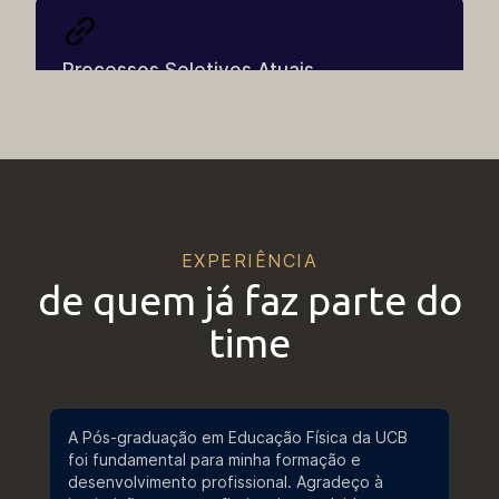
Processos Seletivos Atuais
Processos Seletivos Anteriores
EXPERIÊNCIA
de quem já faz parte do
Documentos Diversos
time
Grades Horárias Anteriores
A Pós-graduação em Educação Física da UCB
foi fundamental para minha formação e
desenvolvimento profissional. Agradeço à