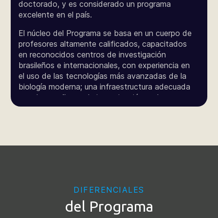
doctorado, y es considerado un programa
excelente en el país.
El núcleo del Programa se basa en un cuerpo de
profesores altamente calificados, capacitados
en reconocidos centros de investigación
brasileños e internacionales, con experiencia en
el uso de las tecnologías más avanzadas de la
biología moderna; una infraestructura adecuada
para la enseñanza, la investigación y el
emprendimiento en estas áreas; la capacidad de
atraer el talento estudiantil con motivación y
plena dedicación a las actividades de posgrado;
en estrecha colaboración con instituciones
nacionales e internacionales de enseñanza e
investigación, contribuyendo a la consolidación
del Centro-Oeste como un Centro de ciencia y
tecnología en el área de Ciencias Genómicas y
DIFERENCIALES
Biotecnología.
del Programa
En este sentido, la UCB y la
Programa de