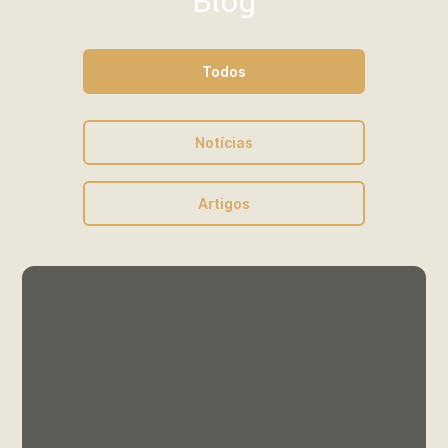
Blog
Edital nº 035/2025 | Processo
Seletivo - Aluno Especial 2025/2
Todos
Outros
Grade Horária 2025/1
Notícias
Artigos
Outros
Resultado | Edital nº 047/2024 |
Processo Seletivo para Bolsas
CNPq
Outros
Edital nº 047/2024 | Processo
Seletivo para Bolsas CNPq