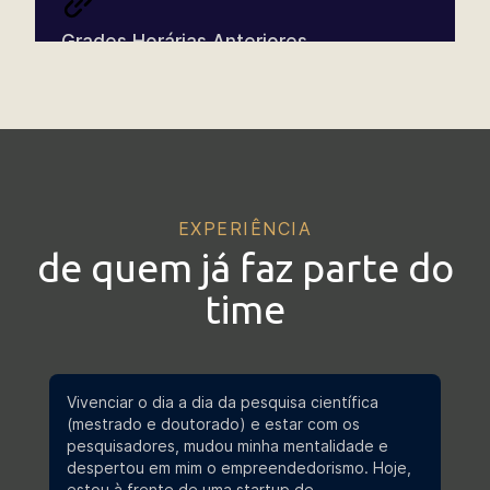
Edital
Grades Horárias Anteriores
Edital nº 024/2024 | Processo
Seletivo 2024/2
Projetos de Pesquisa
Edital
Edital Nº 050/2025 | Processo
EXPERIÊNCIA
Seletivo 2026
de quem já faz parte do
Dissertações e Teses Defendidas
time
Edital
Edital nº 063/2024 | Processo
Bolsas de Pesquisa
Seletivo 2025
Vivenciar o dia a dia da pesquisa científica
(mestrado e doutorado) e estar com os
pesquisadores, mudou minha mentalidade e
Edital
despertou em mim o empreendedorismo. Hoje,
Bem-vindo ao Stricto Sensu - E-
estou à frente de uma startup de