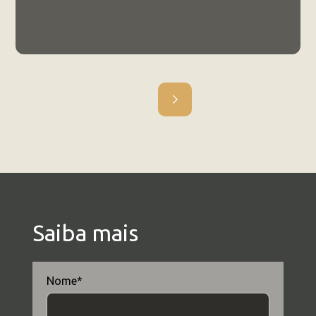
Outros
Regulamento Ciências Genômicas
e Biotecnologia
Mestrado e Doutorado da UCB têm
inscrições abertas para 2024
8.6.26
NOTÍCIA
Saiba mais
Nome*