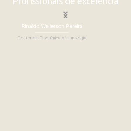
Profissionais de excelência
Rinaldo Wellerson Pereira
Mar
Doutor em Bioquímica e Imunologia