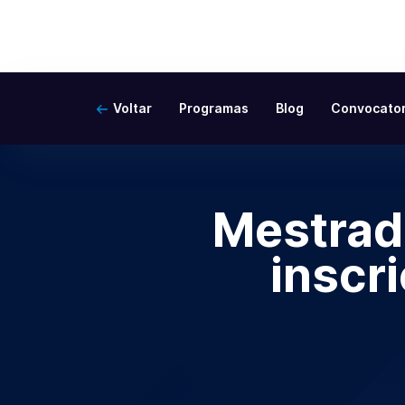
Voltar
Programas
Blog
Convocator
Mestrad
inscr