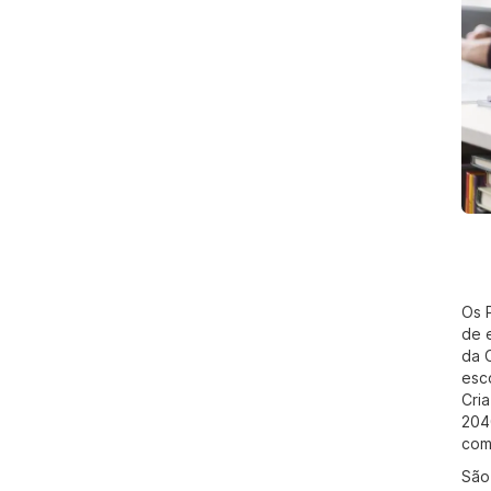
Os 
de 
da C
esc
Cri
204
com
São