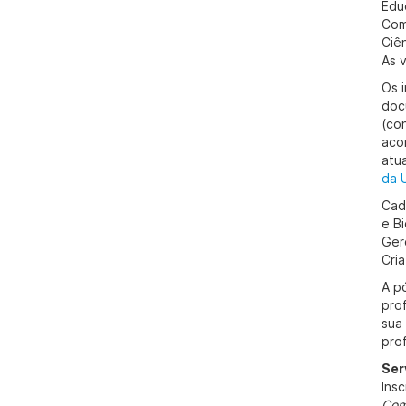
Edu
Com
Ciê
As 
Os 
doc
(co
aco
atu
da 
Cad
e Bi
Ger
Cria
A p
pro
sua
pro
Ser
Ins
Com