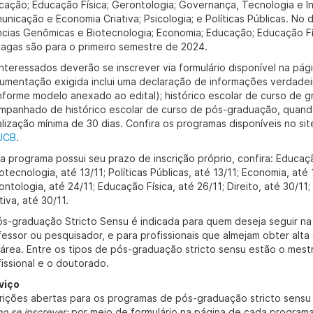
cação; Educação Física; Gerontologia; Governança, Tecnologia e 
unicação e Economia Criativa; Psicologia; e Políticas Públicas. No
ncias Genômicas e Biotecnologia; Economia; Educação; Educação Fís
vagas são para o primeiro semestre de 2024.
interessados deverão se inscrever via formulário disponível na pág
umentação exigida inclui uma declaração de informações verdadei
nforme modelo anexado ao edital); histórico escolar de curso de g
mpanhado de histórico escolar de curso de pós-graduação, quando
alização mínima de 30 dias. Confira os programas disponíveis no si
UCB
.
a programa possui seu prazo de inscrição próprio, confira: Educaç
otecnologia, até 13/11; Políticas Públicas, até 13/11; Economia, até 
ontologia, até 24/11; Educação Física, até 26/11; Direito, até 30/
tiva, até 30/11.
ós-graduação Stricto Sensu é indicada para quem deseja seguir n
fessor ou pesquisador, e para profissionais que almejam obter alta
 área. Entre os tipos de pós-graduação stricto sensu estão o mes
fissional e o doutorado.
viço
crições abertas para os programas de pós-graduação stricto sens
o se inscrever:
por meio de formulário na página de cada program