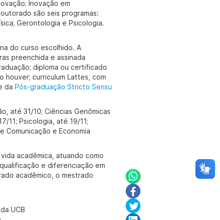
Inovação; Inovação em
 doutorado são seis programas:
ica; Gerontologia e Psicologia.
ina do curso escolhido. A
ras preenchida e assinada
raduação; diploma ou certificado
 houver; curriculum Lattes, com
te da
Pós-graduação Stricto Sensu
ão, até 31/10; Ciências Genômicas
17/11; Psicologia, até 19/11;
11; e Comunicação e Economia
a vida acadêmica, atuando como
 qualificação e diferenciação em
trado acadêmico, o mestrado
u da UCB
a