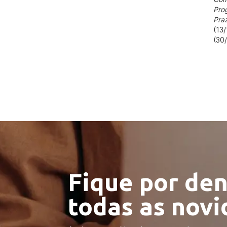
Pro
Praz
(13/
(30
Fique por den
todas as nov