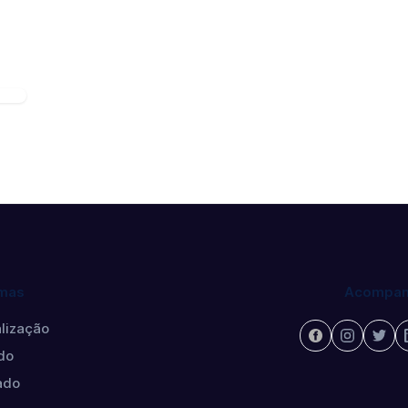
mas
Acompan
lização
do
ado