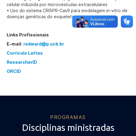
celular induzida por microvesículas extracelulares
• Uso do sistema CRISPR-Cas9 para modelagem in-vitro de
doenças genéticas do esqueleto
Links Profissionais
E-mail:
redward@p.ucb.br
Currículo Lattes
ResearcherID
ORCID
PROGRAMAS
Disciplinas ministradas