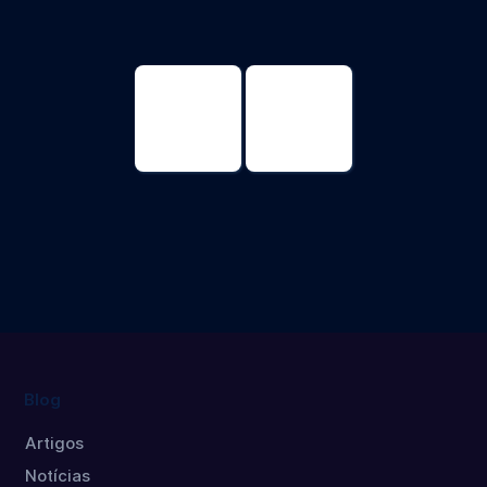
Ciencias
Ciencias
Genómicas y
genómicas y
Biotecnología
biotecnología
Máster
Doctorado
Blog
Artigos
Notícias