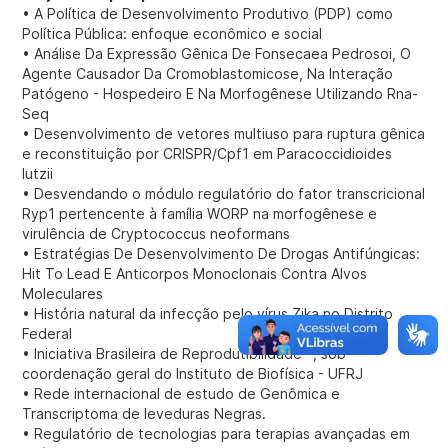
• A Política de Desenvolvimento Produtivo (PDP) como
Política Pública: enfoque econômico e social
• Análise Da Expressão Gênica De Fonsecaea Pedrosoi, O
Agente Causador Da Cromoblastomicose, Na Interação
Patógeno - Hospedeiro E Na Morfogênese Utilizando Rna-
Seq
• Desenvolvimento de vetores multiuso para ruptura gênica
e reconstituição por CRISPR/Cpf1 em Paracoccidioides
lutzii
• Desvendando o módulo regulatório do fator transcricional
Ryp1 pertencente à família WORP na morfogênese e
virulência de Cryptococcus neoformans
• Estratégias De Desenvolvimento De Drogas Antifúngicas:
Hit To Lead E Anticorpos Monoclonais Contra Alvos
Moleculares
• História natural da infecção pelo vírus Zika no Distrito
Federal
• Iniciativa Brasileira de Reprodutibilidade"", sob
coordenação geral do Instituto de Biofísica - UFRJ
• Rede internacional de estudo de Genômica e
Transcriptoma de leveduras Negras.
• Regulatório de tecnologias para terapias avançadas em