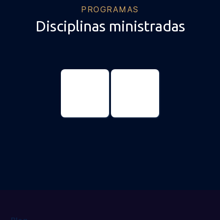
PROGRAMAS
Disciplinas ministradas
Ciencias
Ciencias
Genómicas y
genómicas y
Biotecnología
biotecnología
Máster
Doctorado