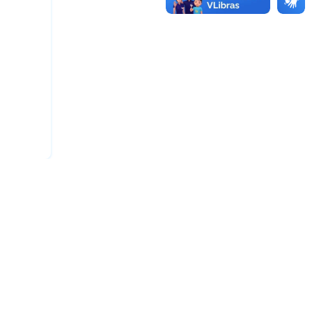
e Empresarial
|
Pós-Graduação
Especialização
EAD
do