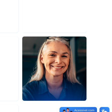
EAD
MBA em Gestão de
Pessoas
|
Pós-Graduação
MBA
EAD
iais
Psicopedagogia Clínica