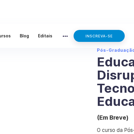
ursos
Blog
Editais
INSCREVA-SE
Pós-Graduaçã
Educ
Disru
Tecno
Educa
(Em Breve)
O curso da Pós