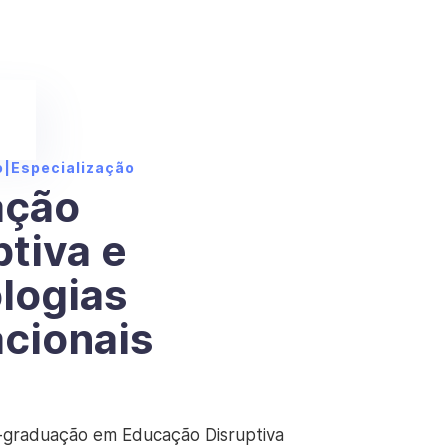
o
|
Especialização
ação
ptiva e
logias
cionais
-graduação em Educação Disruptiva