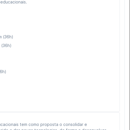
 educacionais.
m (36h)
 (36h)
6h)
ucional (36h)
cacionais tem como proposta o consolidar e