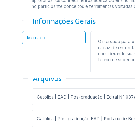
aprofundar os conhecimentos acerca do ensino híb
Tipo de curso:
Especialização
no participante conceitos e ferramentas voltadas
Duração:
09 meses
Informações Gerais
Formato das aulas:
Aulas online
Mercado
O mercado para o
capaz de enfrenta
considerando suas
técnica e superior
Arquivos
Católica | EAD | Pós-graduação | Edital Nº 037
Católica | Pós-graduação EAD | Portaria de Ben