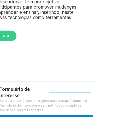
ducacionais tem por objetivo
articipantes para promover mudanças
prender e ensinar, inserindo, neste
ovas tecnologias como ferramentas
RESSE
Formulário de
interesse
Este curso está com inscrições encerradas! Preencha o
formulário de interesse e seja notificado quando as
inscrições forem reabertas.