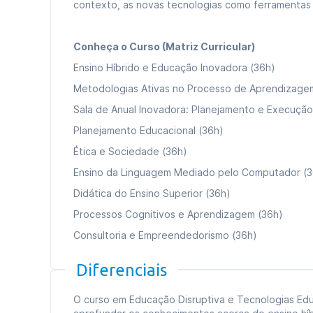
contexto, as novas tecnologias como ferramentas
Conheça o Curso (Matriz Curricular)
Ensino Híbrido e Educação Inovadora (36h)
Metodologias Ativas no Processo de Aprendizage
Sala de Anual Inovadora: Planejamento e Execução
Planejamento Educacional (36h)
Ética e Sociedade (36h)
Ensino da Linguagem Mediado pelo Computador (3
Didática do Ensino Superior (36h)
Processos Cognitivos e Aprendizagem (36h)
Consultoria e Empreendedorismo (36h)
Ambientes Virtuais de Aprendizagem e Design Instr
Diferenciais
Carga horária total:
360h
O curso em Educação Disruptiva e Tecnologias Edu