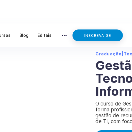
ursos
Blog
Editais
INSCREVA-SE
Graduação
|
Te
Gestã
Tecno
Infor
O curso de Ges
forma profissio
gestão de recu
de TI, com foc