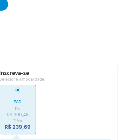
E
Inscreva-se
Selecione a modalidade:
EAD
De
R$ 399,48
*Por
R$ 239,69