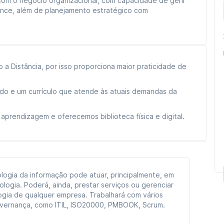
com o negócio organizacional, com capacidade de gerir
ance, além de planejamento estratégico com
a Distância, por isso proporciona maior praticidade de
ado e um currículo que atende às atuais demandas da
aprendizagem e oferecemos biblioteca física e digital.
logia da informação pode atuar, principalmente, em
logia. Poderá, ainda, prestar serviços ou gerenciar
ogia de qualquer empresa. Trabalhará com vários
vernança, como ITIL, ISO20000, PMBOOK, Scrum.