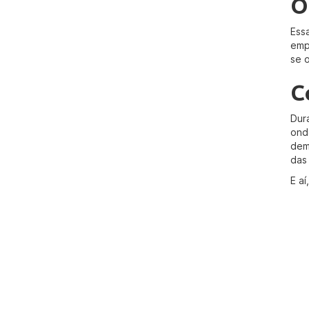
O
Ess
emp
se 
C
Dur
ond
dem
das
E a