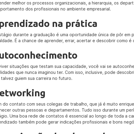
ender melhor os processos organizacionais, a hierarquia, os depa
portamento dos profissionais no ambiente empresarial.
prendizado na prática
stágio durante a graduação é uma oportunidade única de pôr em p
uldade. É a chance de aprender, errar, acertar e descobrir como é o
utoconhecimento
viver situações que testam sua capacidade, você vai se autoconh
ilidades que nunca imaginou ter. Com isso, inclusive, pode descobri
 talvez guiem sua carreira no futuro.
etworking
m do contato com seus colegas de trabalho, que já é muito enriq
hecer outras pessoas e departamentos. Tudo isso durante um perí
ágio. Uma boa rede de contatos é essencial ao longo de toda a car
endizado também pode gerar indicações profissionais e bons negó