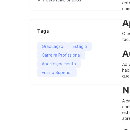
ent
com
A
Tags
O e
fac
Graduação
Estágio
A
Carreira Profissional
Aperfeiçoamento
Ao 
hab
Ensino Superior
que
N
Alé
con
est
apr