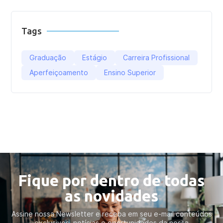
Tags
Graduação
Estágio
Carreira Profissional
Aperfeiçoamento
Ensino Superior
Fique por dentro de todas
as novidades
Assine nossa Newsletter e receba em seu e-mail conteúdos
exclusivos, notícias e oportunidades da nossa