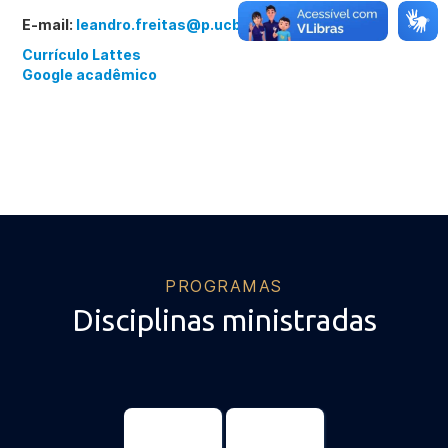
E-mail:
leandro.freitas@p.ucb.br
Currículo Lattes
Google acadêmico
PROGRAMAS
Disciplinas ministradas