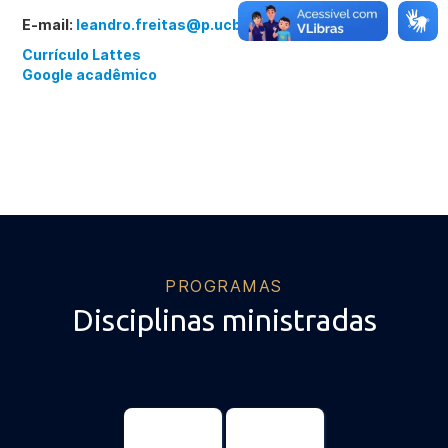
E-mail:
leandro.freitas@p.ucb.br
Currículo Lattes
Google acadêmico
PROGRAMAS
Disciplinas ministradas