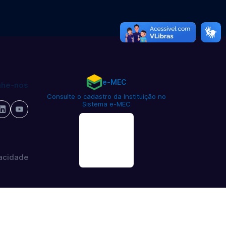
e-MEC
he-nos
Consulte o cadastro da Instituição no
Sistema e-MEC
vacidade