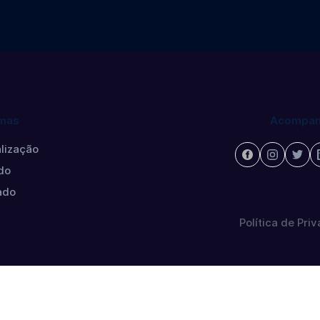
mas
Acompan
lização
do
ado
Política de Pri