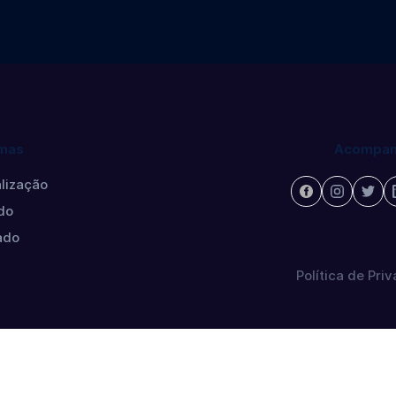
mas
Acompan
lização
do
ado
Política de Pri