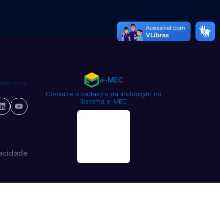
e-MEC
he-nos
Consulte o cadastro da Instituição no
Sistema e-MEC
vacidade