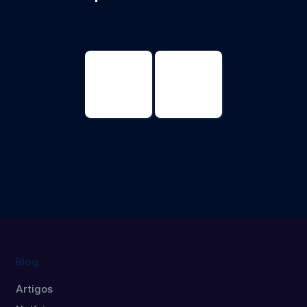
Ciências
Ciências
Genômicas e
Genômicas e
Biotecnologia
Biotecnologia
Doutorado
Mestrado
Blog
Artigos