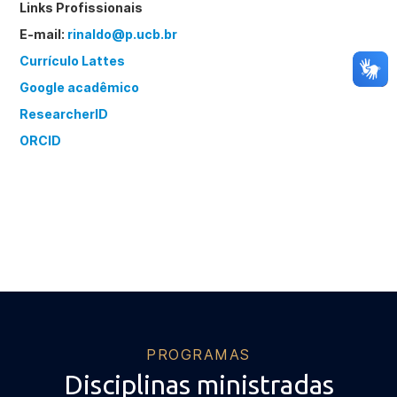
Links Profissionais
E-mail:
rinaldo@p.ucb.br
Currículo Lattes
Google acadêmico
ResearcherID
ORCID
PROGRAMAS
Disciplinas ministradas