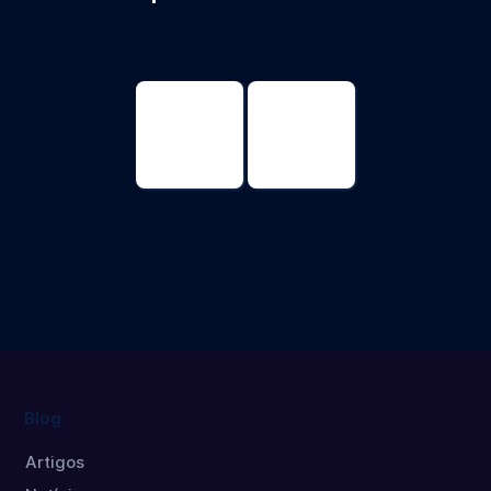
Genomic
Genomic
Sciences and
Sciences and
Biotechnology
Biotechnology
Master's
Doctorate
degree
Blog
Artigos