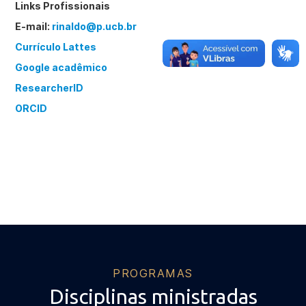
Links Profissionais
E-mail:
rinaldo@p.ucb.br
Currículo Lattes
Google acadêmico
ResearcherID
ORCID
PROGRAMAS
Disciplinas ministradas