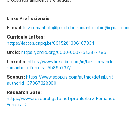
Links Profissionais
E-mail:
luiz.romanholo@p.ucb.br
,
romanholobio@gmail.com
Currículo Lattes:
https://lattes.cnpq.br/0615281306107334
Orcid:
https://orcid.org/0000-0002-5438-7795
LinkedIn:
https://www.linkedin.com/in/luiz-fernando-
romanholo-ferreira-5b89a737/
Scopus:
https://www.scopus.com/authid/detail.uri?
authorId=37067328300
Research Gate:
https://www.researchgate.net/profile/Luiz-Fernando-
Ferreira-2