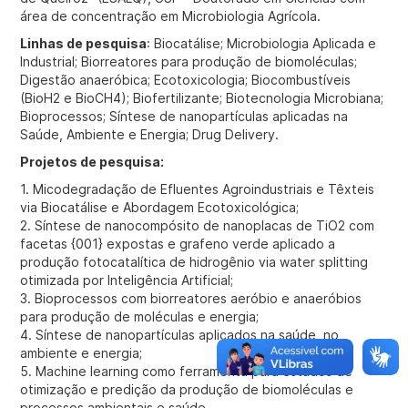
área de concentração em Microbiologia Agrícola.
Linhas de pesquisa
: Biocatálise; Microbiologia Aplicada e
Industrial; Biorreatores para produção de biomoléculas;
Digestão anaeróbica; Ecotoxicologia; Biocombustíveis
(BioH2 e BioCH4); Biofertilizante; Biotecnologia Microbiana;
Bioprocessos; Síntese de nanopartículas aplicadas na
Saúde, Ambiente e Energia; Drug Delivery.
Projetos de pesquisa:
1. Micodegradação de Efluentes Agroindustriais e Têxteis
via Biocatálise e Abordagem Ecotoxicológica;
2. Síntese de nanocompósito de nanoplacas de TiO2 com
facetas {001} expostas e grafeno verde aplicado a
produção fotocatalítica de hidrogênio via water splitting
otimizada por Inteligência Artificial;
3. Bioprocessos com biorreatores aeróbio e anaeróbios
para produção de moléculas e energia;
4. Síntese de nanopartículas aplicados na saúde, no
ambiente e energia;
5. Machine learning como ferramenta para estudos de
otimização e predição da produção de biomoléculas e
processos ambientais e saúde.