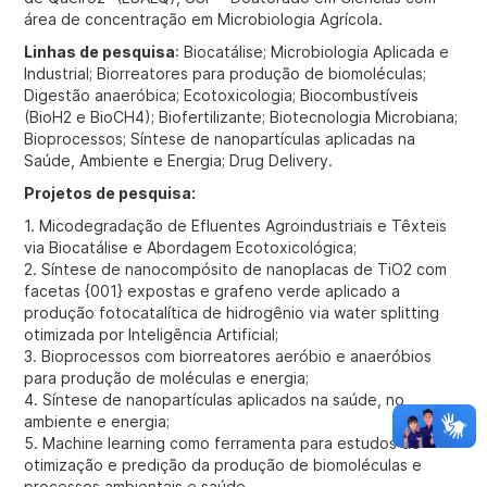
área de concentração em Microbiologia Agrícola.
Linhas de pesquisa
: Biocatálise; Microbiologia Aplicada e
Industrial; Biorreatores para produção de biomoléculas;
Digestão anaeróbica; Ecotoxicologia; Biocombustíveis
(BioH2 e BioCH4); Biofertilizante; Biotecnologia Microbiana;
Bioprocessos; Síntese de nanopartículas aplicadas na
Saúde, Ambiente e Energia; Drug Delivery.
Projetos de pesquisa:
1. Micodegradação de Efluentes Agroindustriais e Têxteis
via Biocatálise e Abordagem Ecotoxicológica;
2. Síntese de nanocompósito de nanoplacas de TiO2 com
facetas {001} expostas e grafeno verde aplicado a
produção fotocatalítica de hidrogênio via water splitting
otimizada por Inteligência Artificial;
3. Bioprocessos com biorreatores aeróbio e anaeróbios
para produção de moléculas e energia;
4. Síntese de nanopartículas aplicados na saúde, no
ambiente e energia;
5. Machine learning como ferramenta para estudos de
otimização e predição da produção de biomoléculas e
processos ambientais e saúde.