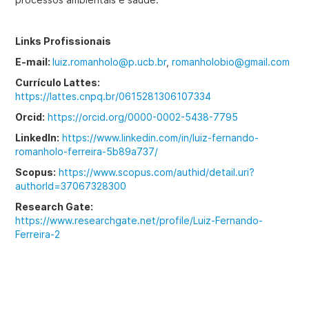
Links Profissionais
E-mail:
luiz.romanholo@p.ucb.br
,
romanholobio@gmail.com
Currículo Lattes:
https://lattes.cnpq.br/0615281306107334
Orcid:
https://orcid.org/0000-0002-5438-7795
LinkedIn:
https://www.linkedin.com/in/luiz-fernando-
romanholo-ferreira-5b89a737/
Scopus:
https://www.scopus.com/authid/detail.uri?
authorId=37067328300
Research Gate:
https://www.researchgate.net/profile/Luiz-Fernando-
Ferreira-2