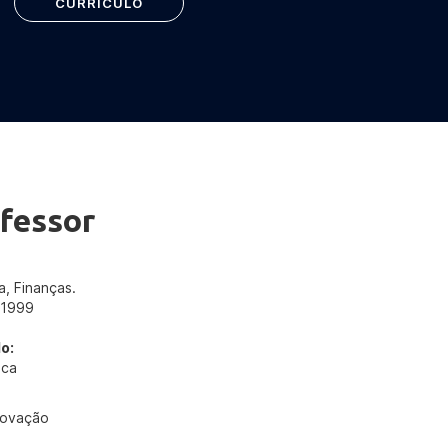
CURRÍCULO
fessor
, Finanças.
/1999
o:
ica
novação