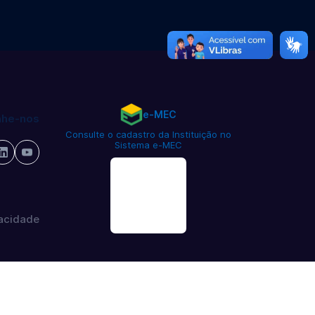
e-MEC
he-nos
Consulte o cadastro da Instituição no
Sistema e-MEC
vacidade