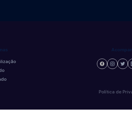
mas
Acompan
lização
do
ado
Política de Pri