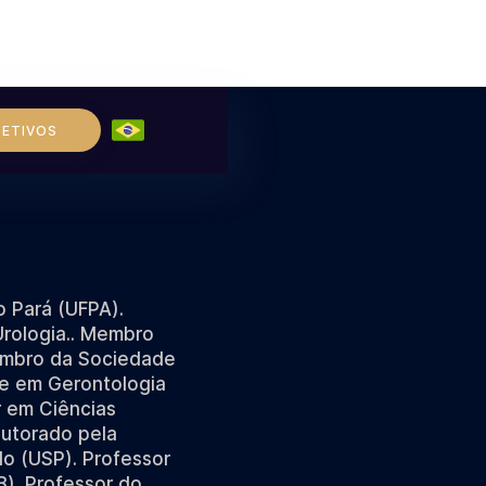
LETIVOS
 Pará (UFPA).
Urologia.. Membro
embro da Sociedade
re em Gerontologia
r em Ciências
outorado pela
o (USP). Professor
B). Professor do