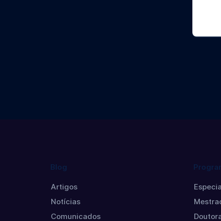
Gero
Ger
Ger
Dou
Blog
Progra
Artigos
Especia
Notícias
Mestra
Comunicados
Doutor