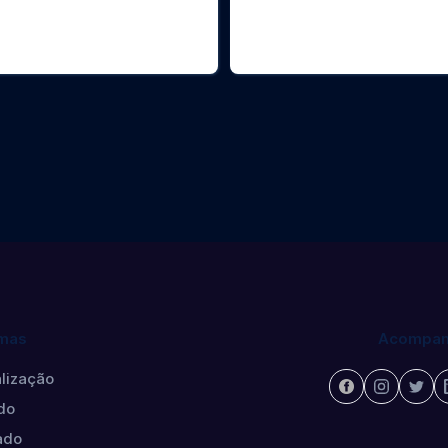
ntologia /
Gerontologia /
ontology /
Gerontology /
ontología
Gerontología
torado
Mestrado
mas
Acompan
lização
do
ado