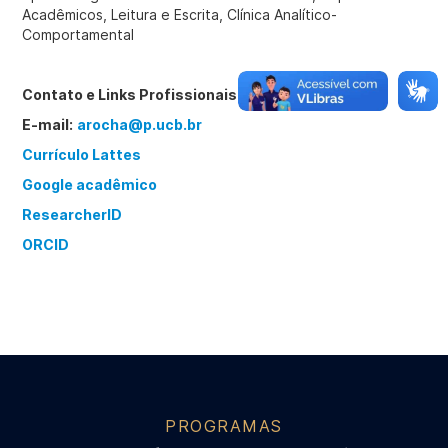
Acadêmicos, Leitura e Escrita, Clínica Analítico-
Comportamental
Contato e Links Profissionais
E-mail:
arocha@p.ucb.br
Currículo Lattes
Google acadêmico
ResearcherID
ORCID
PROGRAMAS