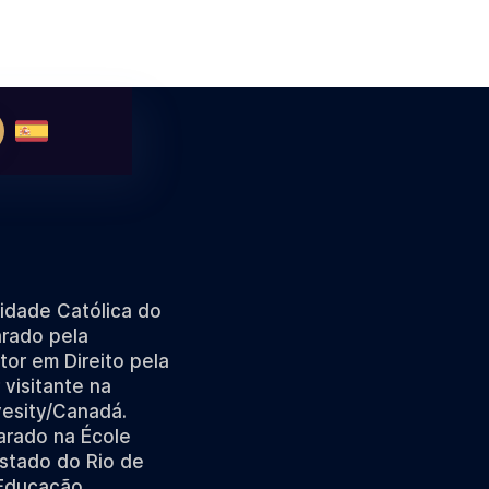
sidade Católica do
arado pela
tor em Direito pela
 visitante na
vesity/Canadá.
arado na École
Estado do Rio de
 Educação