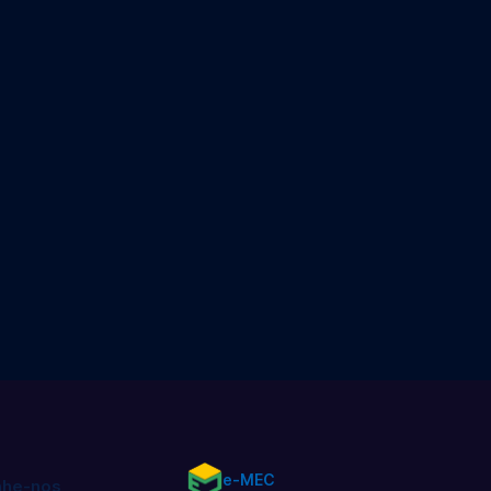
e-MEC
he-nos