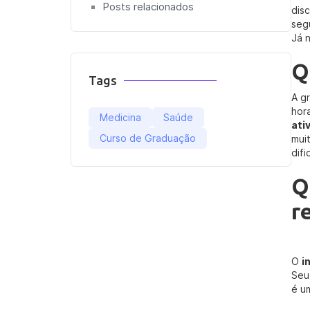
Posts relacionados
dis
seg
Já n
Q
Tags
A g
hor
Medicina
Saúde
ati
Curso de Graduação
mui
difi
Q
r
O
i
Seu
é u