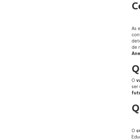
C
As 
con
det
de 
Ane
Q
O
v
ser
fut
Q
O
c
Edu