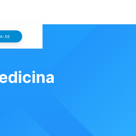
VA-SE
edicina