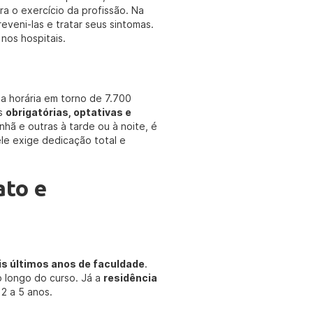
a o exercício da profissão. Na
veni-las e tratar seus sintomas.
 nos hospitais.
a horária em torno de 7.700
as
obrigatórias, optativas e
ã e outras à tarde ou à noite, é
le exige dedicação total e
ato e
is últimos anos de faculdade
.
 longo do curso. Já a
residência
2 a 5 anos.