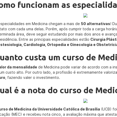
omo funcionam as especialid
especialidades em Medicina chegam a mais de
50 alternativas
! D
tato com cada uma delas. Porém, após cumprir toda a carga horária
erminada área, deve seguir estudando por mais dois anos e avan
residência. Entre as principais especialidades estão
Cirurgia Plást
stesiologia, Cardiologia, Ortopedia e Ginecologia e Obstetríci
uanto custa um curso de Medi
alor da mensalidade
de Medicina pode variar de acordo com a ins
 um custo alto. Por outro lado, a profissão é extremamente valor
uro
, fazendo valer o investimento.
ual é a nota do curso de Medi
urso de Medicina da Universidade Católica de Brasília
(UCB) foi
cação (MEC) e recebeu nota cinco, a avaliação máxima que atesta