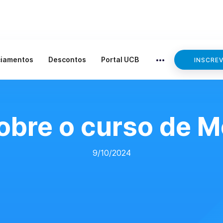
ciamentos
Descontos
Portal UCB
INSCRE
obre o curso de M
9/10/2024