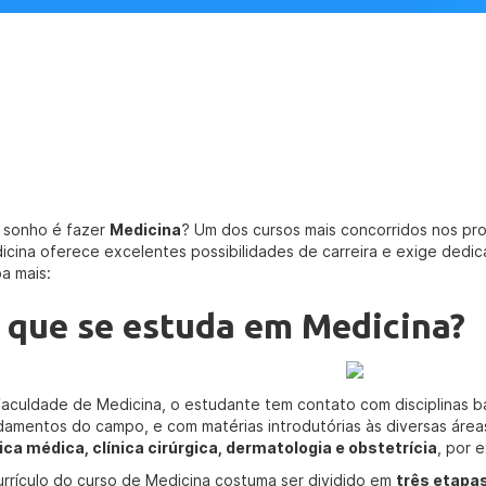
 sonho é fazer
Medicina
? Um dos cursos mais concorridos nos pr
icina oferece excelentes possibilidades de carreira e exige dedicaç
ba mais:
 que se estuda em Medicina?
faculdade de Medicina, o estudante tem contato com disciplinas 
damentos do campo, e com matérias introdutórias às diversas área
nica médica, clínica cirúrgica, dermatologia e obstetrícia
, por 
urrículo do curso de Medicina costuma ser dividido em
três etapa