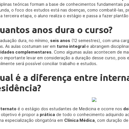
ciplinas teóricas formam a base de conhecimentos fundamentais par
unda, o foco dos estudos está nas doenças, como combatê-las, pre
a terceira etapa, o aluno realiza o estágio e passa a fazer plantão
uantos anos dura o curso?
raduação dura, no mínimo,
seis anos
(12 semestres), com uma carg
as. As aulas costumam ser em
turno integral
e abrangem disciplin
vidades complementares
. Como algumas aulas acontecem de manh
to importante levar em consideração a duração desse curso, pois e
cilmente será possível conciliar trabalho e estudos.
ual é a diferença entre intern
esidência?
nternato
é o estágio dos estudantes de Medicina e ocorre nos
do
 objetivo é propor a
prática
de todo o conhecimento adquirido ao
ma especialização obrigatória em
Clínica Médica
, com duração de 