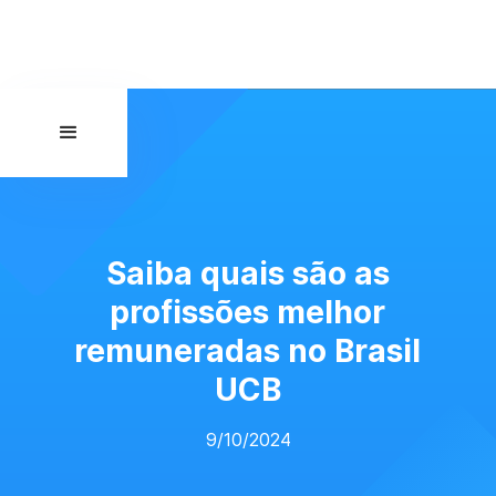
Saiba quais são as
profissões melhor
remuneradas no Brasil
UCB
9/10/2024