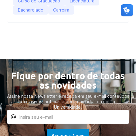
Curso de Graduação
Licenciatura
Bacharelado
Carreira
Fique por dentro de todas
as novidades
Assine nossa Newsletter e receba em seu e-mail conteúdos
exclusivos, notícias e oportunidades da nossa
Universidade.