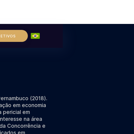
LETIVOS
Pernambuco (2018).
uação em economia
a pericial em
interesse na área
 da Concorrência e
licados em