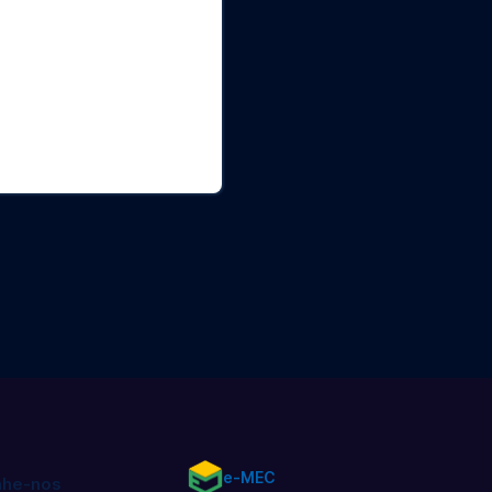
omia
ado
e-MEC
he-nos