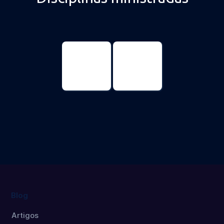
Ciências
Ciências
Genômicas e
Genômicas e
Biotecnologia
Biotecnologia
Doutorado
Mestrado
Blog
Artigos