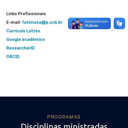
Links Profissionais
E-mail:
fatimasa@p.ucb.br
Currículo Lattes
Google acadêmico
ResearcherID
ORCID
PROGRAMAS
Disciplinas ministradas