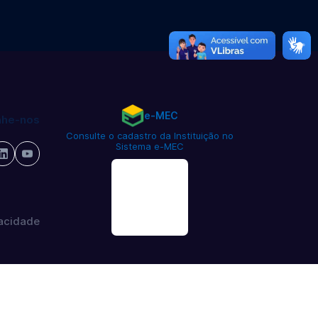
e-MEC
he-nos
Consulte o cadastro da Instituição no
Sistema e-MEC
vacidade