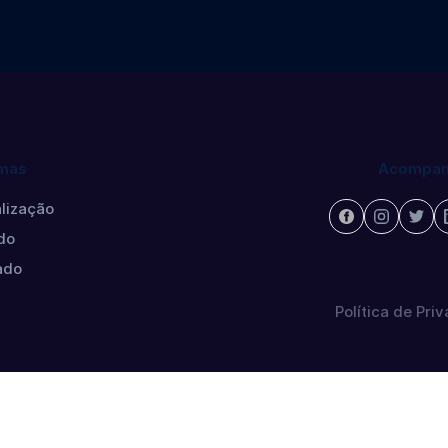
mas
Acompan
lização
do
ado
Política de Pri