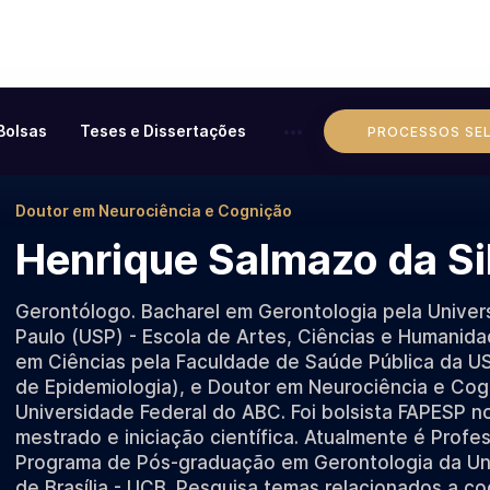
Bolsas
Teses e Dissertações
PROCESSOS SE
Doutor em Neurociência e Cognição
Henrique Salmazo da Si
Gerontólogo. Bacharel em Gerontologia pela Unive
Paulo (USP) - Escola de Artes, Ciências e Humanid
em Ciências pela Faculdade de Saúde Pública da 
de Epidemiologia), e Doutor em Neurociência e Cog
Universidade Federal do ABC. Foi bolsista FAPESP n
mestrado e iniciação científica. Atualmente é Profe
Programa de Pós-graduação em Gerontologia da Uni
de Brasília - UCB. Pesquisa temas relacionados a c