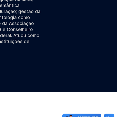
semântica;
duração; gestão da
ontologia como
ão da Associação
) e Conselheiro
ederal. Atuou como
nstituições de