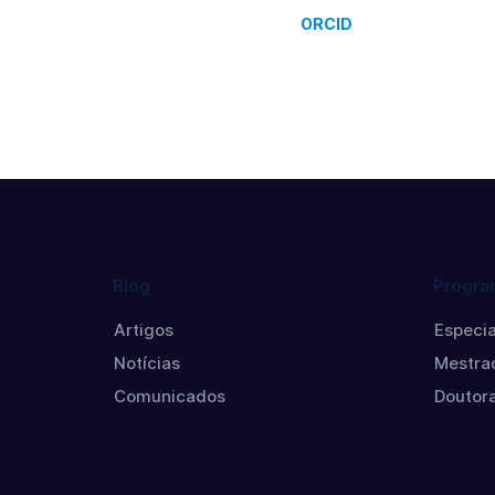
ORCID
Blog
Progra
Artigos
Especia
Notícias
Mestra
Comunicados
Doutor