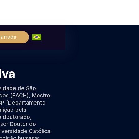
LETIVOS
lva
rsidade de São
ades (EACH), Mestre
USP (Departamento
nição pela
o doutorado,
ssor Doutor do
versidade Católica
ognição humana;