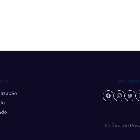
mas
Acompan
lização
do
ado
Política de Pri