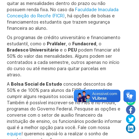
quitar as mensalidades dentro do prazo ou não
possuem renda fixa. No caso da
Faculdade Imaculada
Conceição do Recife (FICR)
, há opções de bolsas e
financiamentos estudantis que trazem segurança
financeira ao aluno.
Os programas de crédito universitário e financiamento
estudantil, como o
PraValer
, o
Fundacred
, o
Bradesco Universitário
e o
PEU
podem financiar até
50% do valor das mensalidades. Alguns podem ser
contratados a cada semestre, outros apenas no início
do curso ou até mesmo para quitar parcelas em
atraso.
A
Bolsa Social de Estudo
concede descontos de
50% e de 100% para alunos da FICR. É necessário
cumprir alguns requisitos sociais para concorrer.
Também é possível inscrever-se no Fies e no Prouni,
programas do Governo Federal. Pesquise as opções e
converse com o setor de auxílio financeiro da
instituição de ensino, os funcionários poderão informar
qual é a melhor opção para você. Fale com nossa
equipe
! queremos apoiá-lo a realizar o sonho de