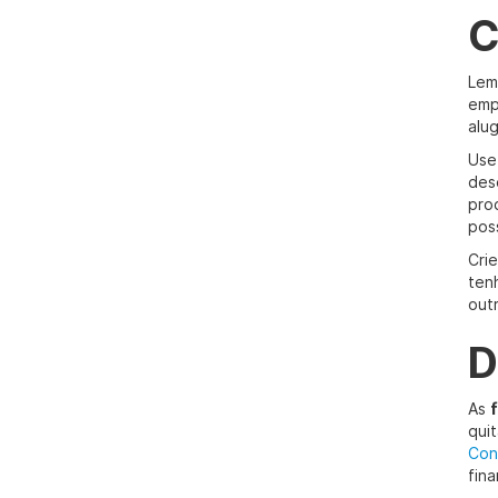
C
Lem
emp
alug
Use 
des
pro
poss
Cri
ten
out
D
As
qui
Con
fina