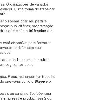
ras. Organizações de variados
elancer. É uma forma de trabalhar
nte.
rio apenas criar seu perfil e
peças publicitárias, programação
 sites deste são o
99freelas
e o
e está disponível para formatar
 Converse também com seus
ecidos.
 atuar on-line como consultor.
s, em segmentos como
nda. É possível encontrar trabalho
ando
softwares
como o
Skype
e o
ociais ou canal no
Youtube
, uma
ra empresas e produzir
posts
ou