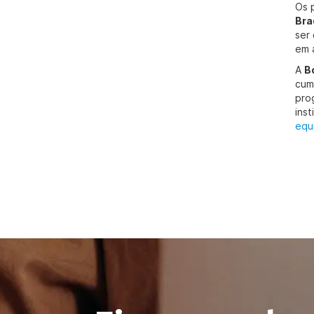
Os 
Bra
ser
em 
A
B
cum
pro
ins
equ