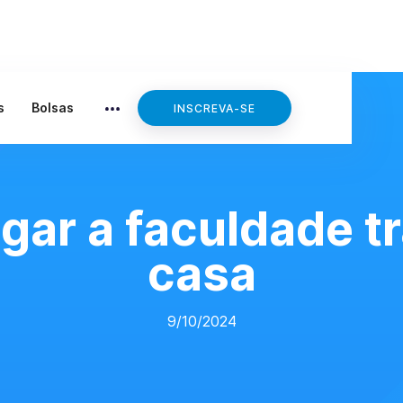
s
Bolsas
INSCREVA-SE
gar a faculdade t
casa
9/10/2024