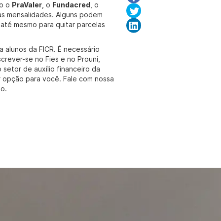
mo o
PraValer
, o
Fundacred
, o
as mensalidades. Alguns podem
 até mesmo para quitar parcelas
alunos da FICR. É necessário
screver-se no Fies e no Prouni,
etor de auxílio financeiro da
or opção para você. Fale com nossa
ão.