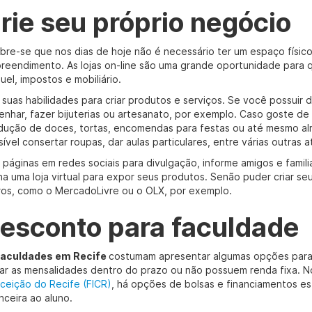
rie seu próprio negócio
bre-se que nos dias de hoje não é necessário ter um espaço físico
reendimento. As lojas on-line são uma grande oportunidade para 
uel, impostos e mobiliário.
suas habilidades para criar produtos e serviços. Se você possuir do
enhar, fazer bijuterias ou artesanato, por exemplo. Caso goste de 
dução de doces, tortas, encomendas para festas ou até mesmo al
ível consertar roupas, dar aulas particulares, entre várias outras at
e páginas em redes sociais para divulgação, informe amigos e famil
ha uma loja virtual para expor seus produtos. Senão puder criar se
ros, como o MercadoLivre ou o OLX, por exemplo.
esconto para faculdade
faculdades em Recife
costumam apresentar algumas opções para 
tar as mensalidades dentro do prazo ou não possuem renda fixa. 
ceição do Recife (FICR)
, há opções de bolsas e financiamentos e
nceira ao aluno.