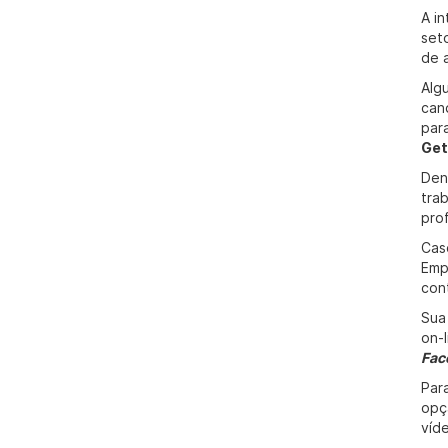
A i
set
de 
Alg
can
par
Get
Den
tra
pro
Cas
Emp
con
Sua
on-
Fac
Par
opç
víd