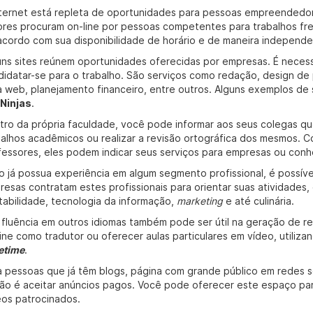
nternet está repleta de oportunidades para pessoas empreendedo
ores procuram on-line por pessoas competentes para trabalhos fre
acordo com sua disponibilidade de horário e de maneira independe
uns sites reúnem oportunidades oferecidas por empresas. É necessá
didatar-se para o trabalho. São serviços como redação, design de 
a web, planejamento financeiro, entre outros. Alguns exemplos de
Ninjas
.
tro da própria faculdade, você pode informar aos seus colegas qu
balhos acadêmicos ou realizar a revisão ortográfica dos mesmos.
fessores, eles podem indicar seus serviços para empresas ou conh
o já possua experiência em algum segmento profissional, é possível
resas contratam estes profissionais para orientar suas atividade
tabilidade, tecnologia da informação,
marketing
e até culinária.
 fluência em outros idiomas também pode ser útil na geração de re
line como tradutor ou oferecer aulas particulares em vídeo, utiliz
etime
.
a pessoas que já têm blogs, página com grande público em redes s
ão é aceitar anúncios pagos. Você pode oferecer este espaço pa
eos patrocinados.