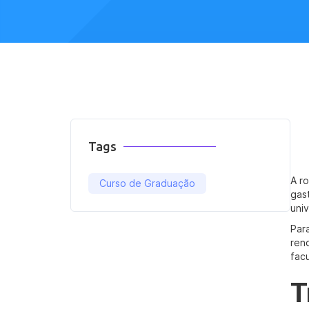
Tags
A r
Curso de Graduação
gas
uni
Par
ren
fac
T