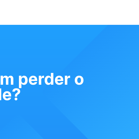
em perder o
de?