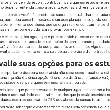
vários anos de vida escolar contribuem para que um estudante pre
ino Superior entenda como a organização faz a diferença para os 
da que antes você não precisasse saber como trabalhar e estudar 
ina, aprendeu como ter horários e um bom planejamento pode contr
ta ter em mente que alunos que se organizam encontram menos dif
casa em tempo e estudar para provas, por exemplo.
e mesmo se aplica agora que é preciso dividir o tempo entre duas 
 uma rotina de estudos bem estabelecida, considerando prioridade
dará você a ter clareza do que precisa fazer e quando. Algo que c
oveitar cada momento entre a sala de aula e o dia a dia no trabalho
valie suas opções para os est
ra importante dica para quem ainda não sabe como trabalhar e est
sencial já não é a única opção. O ensino a distância, o famoso EaD,
odalidade ideal para quem tem uma rotina atribulada.
lexibilidade que permite estudar de qualquer lugar com acesso à in
udos é uma realidade que atrai muitos dos que já estão inseridos n
 dados mostram que mais de 75% dos alunos de cursos totalmente
mportante saber que existem também cursos semipresenciais que