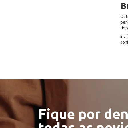
B
Out
per
dep
Inv
son
Fique por den
todas as nov