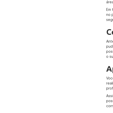
áre
Em 
no 
segu
C
Ant
pud
pos
o s
A
Voc
rea
pro
Ass
pos
cor