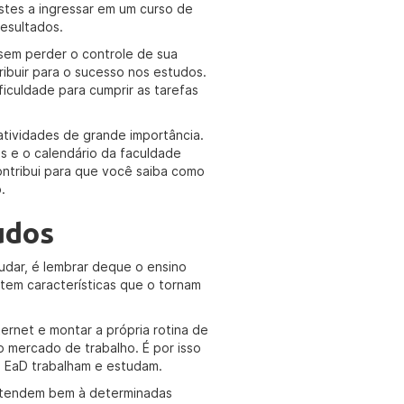
stes a ingressar em um curso de
resultados.
sem perder o controle de sua
ibuir para o sucesso nos estudos.
iculdade para cumprir as tarefas
atividades de grande importância.
s e o calendário da faculdade
ontribui para que você saiba como
.
udos
udar, é lembrar deque o ensino
 tem características que o tornam
ternet e montar a própria rotina de
o mercado de trabalho. É por isso
 EaD trabalham e estudam.
 atendem bem à determinadas