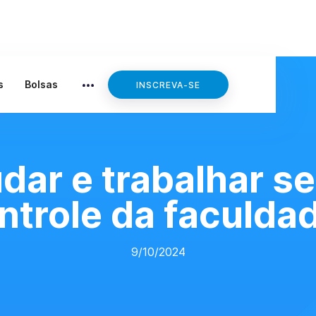
s
Bolsas
INSCREVA-SE
ar e trabalhar s
ntrole da faculda
9/10/2024