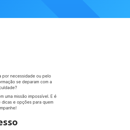
a por necessidade ou pelo
 formação se deparam com a
aculdade?
em uma missão impossível. E é
ê dicas e opções para quem
companhe!
esso