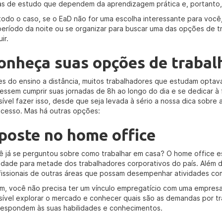
as de estudo que dependem da aprendizagem prática e, portanto, 
todo o caso, se o EaD não for uma escolha interessante para você,
período da noite ou se organizar para buscar uma das opções de 
ir.
onheça suas opções de trabal
es do ensino a distância, muitos trabalhadores que estudam optav
essem cumprir suas jornadas de 8h ao longo do dia e se dedicar à 
sível fazer isso, desde que seja levada à sério a nossa dica sobr
ucesso. Mas há outras opções:
poste no home office
ê já se perguntou sobre como trabalhar em casa? O home office e
lidade para metade dos trabalhadores corporativos do país. Além 
fissionais de outras áreas que possam desempenhar atividades co
im, você não precisa ter um vínculo empregatício com uma empresa
sível explorar o mercado e conhecer quais são as demandas por t
respondem às suas habilidades e conhecimentos.