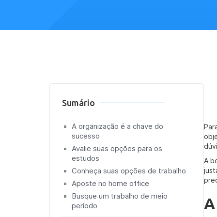
Sumário
A organização é a chave do
Par
sucesso
obj
dúv
Avalie suas opções para os
estudos
A b
Conheça suas opções de trabalho
jus
pre
Aposte no home office
Busque um trabalho de meio
A
período