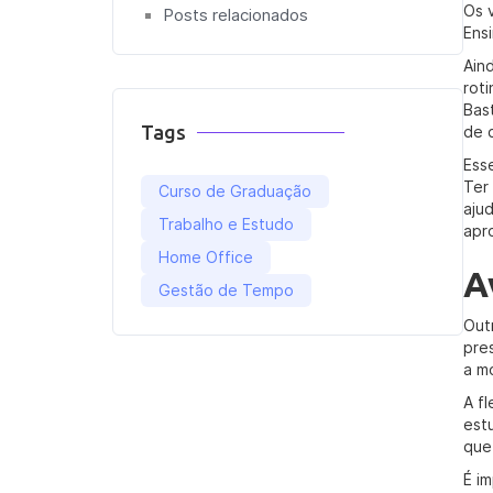
Os 
Posts relacionados
Ens
Ain
rot
Bas
Tags
de 
Ess
Ter
Curso de Graduação
aju
Trabalho e Estudo
apr
Home Office
A
Gestão de Tempo
Out
pre
a m
A f
est
que
É i