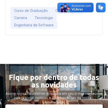
Curso de Graduação
Curso Superior
Carreira
Tecnologia
Engenharia de Software
Fique por dentro de todas
as novidades
Assine nossa Newsletter e receba em seu e-mail conteúdos
exclusivos, notícias e oportunidades da nossa
Universidade.