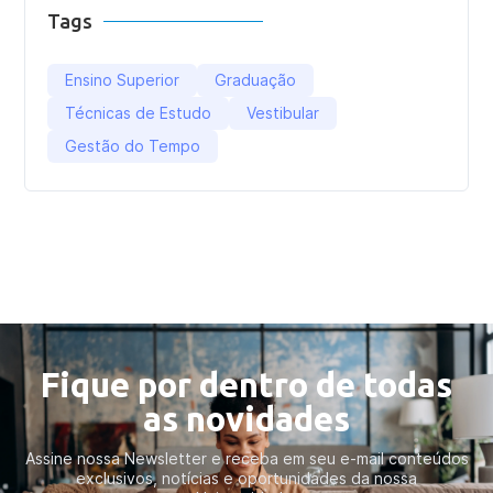
Tags
Ensino Superior
Graduação
Técnicas de Estudo
Vestibular
Gestão do Tempo
Fique por dentro de todas
as novidades
Assine nossa Newsletter e receba em seu e-mail conteúdos
exclusivos, notícias e oportunidades da nossa