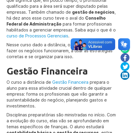
que significa que, em pouco tempo, o profissional
qualificado para a área será super disputado pelas
empresas. Também chamado de
gestão de negócios
,
há dez anos esse curso teve o aval do
Conselho
Federal de Administração
para formar profissionais
habilitados a gerenciar empresas. Saiba aqui o que é o
curso de Processos Gerenciais
.
Nesse curso dado a distância, o aluno aprende como
fazer os negócios funcionarem, a usar as estratégias
corretas e se organizar para isso.
Gestão Financeira
O curso a distância de
Gestão Financeira
prepara o
aluno para essa atividade crucial dentro de qualquer
empresa: forma os profissionais que vão garantir a
sustentabilidade do negócio, planejando gastos e
investimentos.
Disciplinas preparatórias são ministradas no início. Com
a evolução do curso, elas vão se aprofundando em
temas específicos de finanças. O aluno estudará
contabilidade básica
e
gestão de recursos
, entre