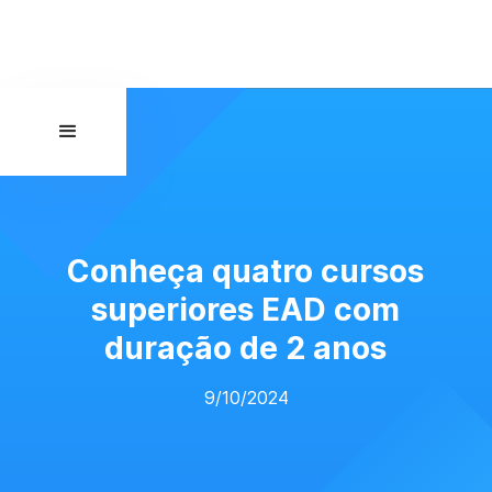
Conheça quatro cursos
superiores EAD com
duração de 2 anos
9/10/2024