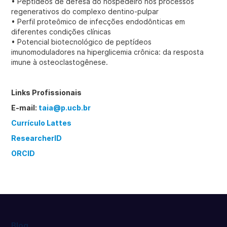
• Peptídeos de defesa do hospedeiro nos processos
regenerativos do complexo dentino-pulpar
• Perfil proteômico de infecções endodônticas em
diferentes condições clínicas
• Potencial biotecnológico de peptídeos
imunomoduladores na hiperglicemia crônica: da resposta
imune à osteoclastogênese.
Links Profissionais
E-mail:
taia@p.ucb.br
Currículo Lattes
ResearcherID
ORCID
Blog