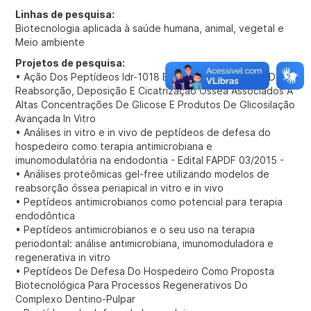
Linhas de pesquisa:
Biotecnologia aplicada à saúde humana, animal, vegetal e
Meio ambiente
Projetos de pesquisa:
• Ação Dos Peptídeos Idr-1018 E Ll-37 Nos Processos De
Reabsorção, Deposição E Cicatrização Óssea Associados A
Altas Concentrações De Glicose E Produtos De Glicosilação
Avançada In Vitro
• Análises in vitro e in vivo de peptídeos de defesa do
hospedeiro como terapia antimicrobiana e
imunomodulatória na endodontia - Edital FAPDF 03/2015 -
• Análises proteômicas gel-free utilizando modelos de
reabsorção óssea periapical in vitro e in vivo
• Peptídeos antimicrobianos como potencial para terapia
endodôntica
• Peptídeos antimicrobianos e o seu uso na terapia
periodontal: análise antimicrobiana, imunomoduladora e
regenerativa in vitro
• Peptídeos De Defesa Do Hospedeiro Como Proposta
Biotecnológica Para Processos Regenerativos Do
Complexo Dentino-Pulpar