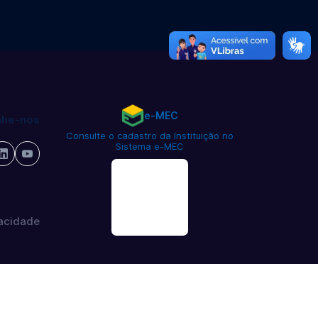
e-MEC
he-nos
Consulte o cadastro da Instituição no
Sistema e-MEC
vacidade