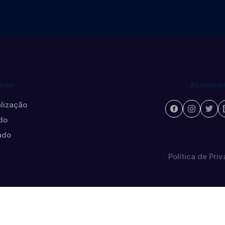
mas
Acompan
lização
do
ado
Política de Pri