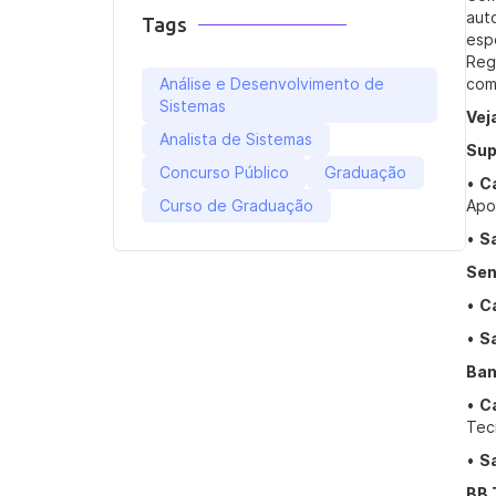
aut
Tags
esp
Reg
Análise e Desenvolvimento de
com
Sistemas
Vej
Analista de Sistemas
Sup
Concurso Público
Graduação
•
C
Curso de Graduação
Apo
•
Sa
Sen
•
C
•
Sa
Ban
•
C
Tec
•
Sa
BB 