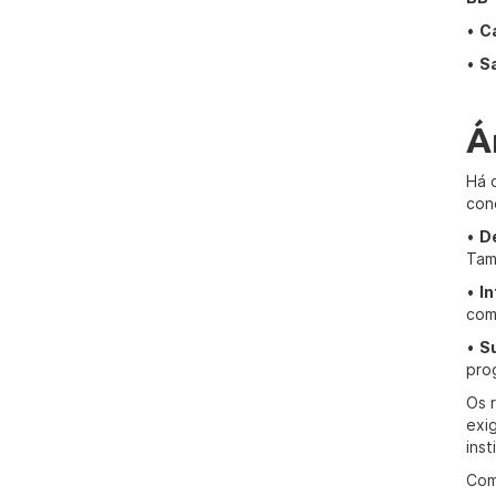
•
C
•
Sa
Á
Há 
con
•
D
Tam
•
I
com
•
S
pro
Os 
exi
ins
Com