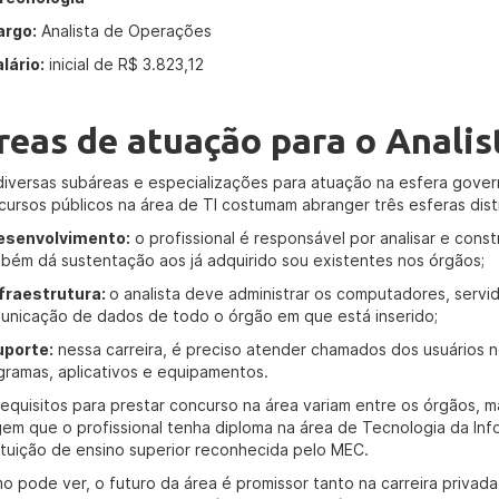
argo:
Analista de Operações
lário:
inicial de R$ 3.823,12
reas de atuação para o Analis
diversas subáreas e especializações para atuação na esfera gover
cursos públicos na área de TI costumam abranger três esferas disti
esenvolvimento:
o profissional é responsável por analisar e cons
bém dá sustentação aos já adquirido sou existentes nos órgãos;
nfraestrutura:
o analista deve administrar os computadores, servi
unicação de dados de todo o órgão em que está inserido;
uporte:
nessa carreira, é preciso atender chamados dos usuários n
gramas, aplicativos e equipamentos.
requisitos para prestar concurso na área variam entre os órgãos, m
gem que o profissional tenha diploma na área de Tecnologia da In
tituição de ensino superior reconhecida pelo MEC.
o pode ver, o futuro da área é promissor tanto na carreira privada