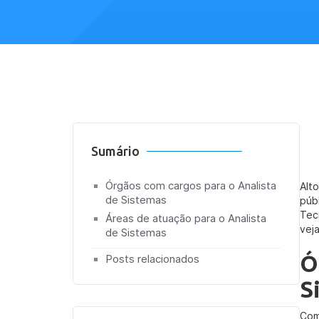
Sumário
Órgãos com cargos para o Analista
Alt
de Sistemas
púb
Tec
Áreas de atuação para o Analista
vej
de Sistemas
Ó
Posts relacionados
S
Com