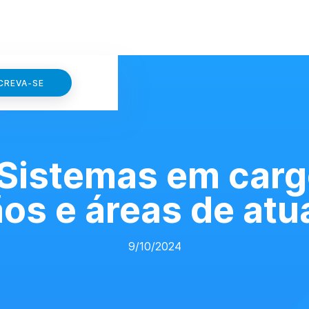
CREVA-SE
 Sistemas em carg
os e áreas de at
9/10/2024