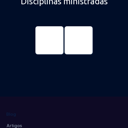
Disciplinas ministradas
Physical
Physical
Education
Education
Master's
Doctorate
degree
Blog
Artigos