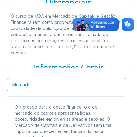
Diferenciais
Gestão de Fundos de Investimento (36h)
Consultoria e Empreendedorismo (36h)
O curso de MBA em Mercado de Capitais e Gestão
Gestão Financeira Avançada (36h)
Financeira tem como proposta o desenvolvimento da
capacidade de utilização de ferramentas de análise
contábil e financeira que orientam a tomada de
Carga horária total:
360h
decisão nas organizações e uma visão ampla do
sistema financeiro e as operações do mercado de
Tipo de curso:
Especialização
capitais.
Duração:
09 meses
Informações Gerais
Formato das aulas:
Aulas online
Mercado
O mercado para o gesto financeiro e de
mercado de capitais apresenta boas
oportunidades em diversas áreas e setores. O
Mercado de Capitais e de Derivativos tem uma
importância crescente, em função da maior